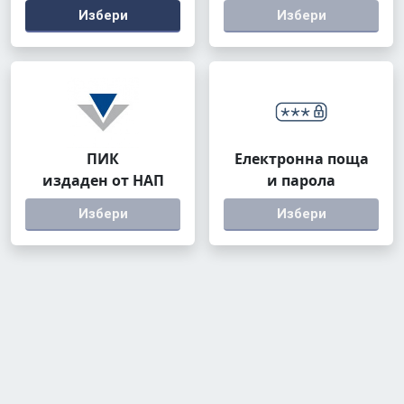
Избери
Избери
ПИК
Електронна поща
издаден от НАП
и парола
Избери
Избери