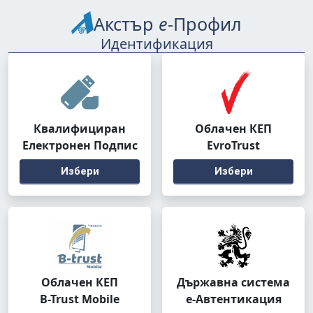
Акстър
е
-Профил
Идентификация
Квалифициран
Облачен КЕП
Електронен Подпис
EvroTrust
Избери
Избери
Облачен КЕП
Държавна система
B-Trust Mobile
е-Автентикация