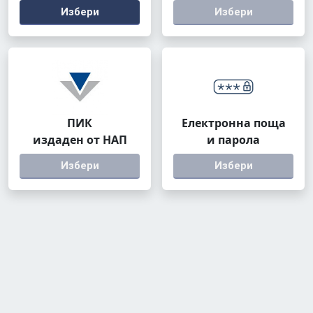
Избери
Избери
ПИК
Електронна поща
издаден от НАП
и парола
Избери
Избери