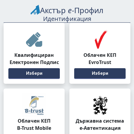
Акстър
е
-Профил
Идентификация
Квалифициран
Облачен КЕП
Електронен Подпис
EvroTrust
Избери
Избери
Облачен КЕП
Държавна система
B-Trust Mobile
е-Автентикация