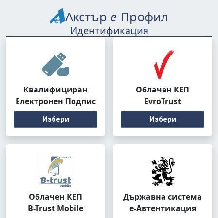
Акстър
е
-Профил
Идентификация
Квалифициран
Облачен КЕП
Електронен Подпис
EvroTrust
Избери
Избери
Облачен КЕП
Държавна система
B-Trust Mobile
е-Автентикация