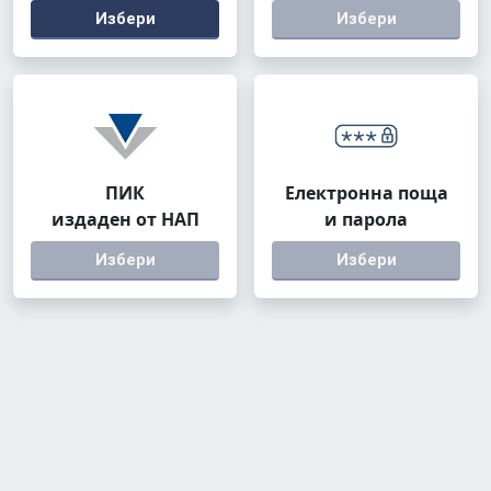
Избери
Избери
ПИК
Електронна поща
издаден от НАП
и парола
Избери
Избери