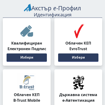
Акстър
е
-Профил
Идентификация
Квалифициран
Облачен КЕП
Електронен Подпис
EvroTrust
Избери
Избери
Облачен КЕП
Държавна система
B-Trust Mobile
е-Автентикация