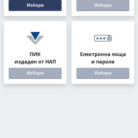
Избери
Избери
ПИК
Електронна поща
издаден от НАП
и парола
Избери
Избери