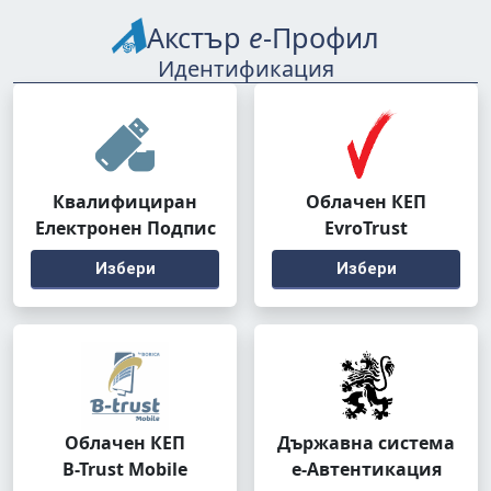
Акстър
е
-Профил
Идентификация
Квалифициран
Облачен КЕП
Електронен Подпис
EvroTrust
Избери
Избери
Облачен КЕП
Държавна система
B-Trust Mobile
е-Автентикация