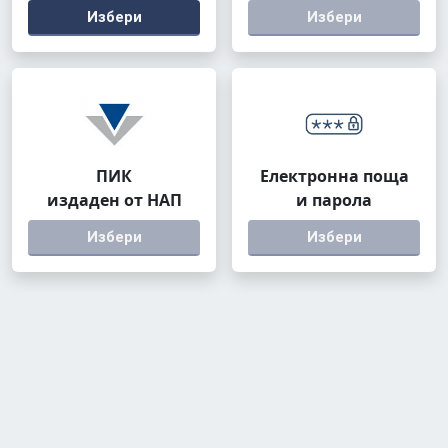
Избери
Избери
ПИК
Електронна поща
издаден от НАП
и парола
Избери
Избери